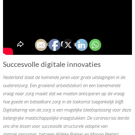
Succesvolle digitale innovaties
Nederland staat de komende jaren voor grote uitdagingen in de
ouderenzorg. Een groeiend arbeidstekort en een toenemende
vraag naar zorg maakt dat we moeten anticiperen op de vraag
hoe goede en betaalbare zorg in de toekomst toegankelijk blijft.
Digitalisering van de zorg is een mogelijke (deel)oplossing voor deze
belangrijke maatschappelijke vraagstukken. De coronacrisis leerde
ons drie lessen voor succesvolle structurele adoptie van
digitale innovaties, betogen Willeke Bakker en Marjon Peeters,